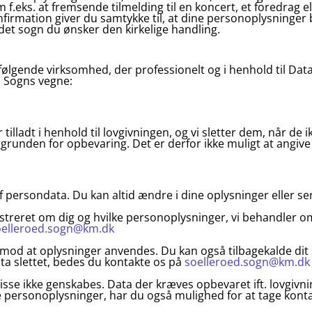
 f.eks. at fremsende tilmelding til en koncert, et foredrag el
konfirmation giver du samtykke til, at dine personoplysninger
 det sogn du ønsker den kirkelige handling.
ølgende virksomhed, der professionelt og i henhold til Da
d Sogns vegne:
tilladt i henhold til lovgivningen, og vi sletter dem, når d
grunden for opbevaring. Det er derfor ikke muligt at angiv
 persondata. Du kan altid ændre i dine oplysninger eller se
gistreret om dig og hvilke personoplysninger, vi behandler 
oelleroed.sogn@km.dk
 mod at oplysninger anvendes. Du kan også tilbagekalde dit s
ta slettet, bedes du kontakte os på
soelleroed.sogn@km.dk
disse ikke genskabes. Data der kræves opbevaret ift. lovgivn
e personoplysninger, har du også mulighed for at tage konta