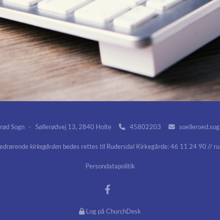
rød Sogn · Søllerødvej 13, 2840 Holte
45802203
soelleroed.so


vedrørende
kirkegården
bedes rettes til Rudersdal Kirkegårde: 46 11 24 90 // r
Persondatapolitik
Log på ChurchDesk