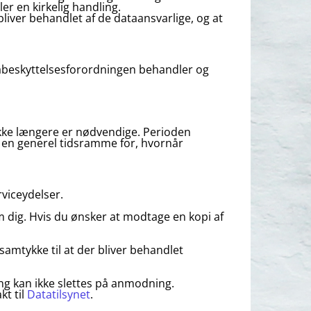
ler en kirkelig handling.
 bliver behandlet af de dataansvarlige, og at
tabeskyttelsesforordningen behandler og
e ikke længere er nødvendige. Perioden
e en generel tidsramme for, hvornår
rviceydelser.
om dig. Hvis du ønsker at modtage en kopi af
amtykke til at der bliver behandlet
ing kan ikke slettes på anmodning.
kt til
Datatilsynet
.