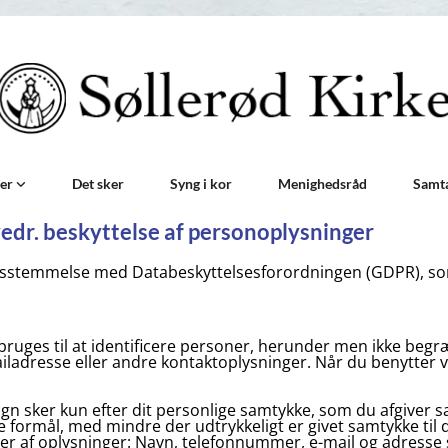
der
Det sker
Syng i kor
Menighedsråd
Samt
edr. beskyttelse af personoplysninger
nsstemmelse med Databeskyttelsesforordningen (GDPR), som
bruges til at identificere personer, herunder men ikke begræn
ailadresse eller andre kontaktoplysninger. Når du benytter 
gn sker kun efter dit personlige samtykke, som du afgiver s
re formål, med mindre der udtrykkeligt er givet samtykke til d
er af oplysninger: Navn, telefonnummer, e-mail og adresse s