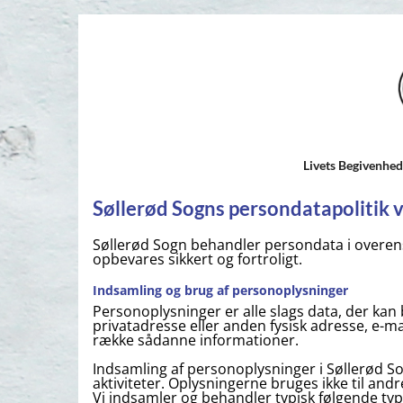
Livets Begivenhe
Søllerød Sogns persondatapolitik v
Søllerød Sogn behandler persondata i overe
opbevares sikkert og fortroligt.
Indsamling og brug af personoplysninger
Personoplysninger er alle slags data, der kan 
privatadresse eller anden fysisk adresse, e-m
række sådanne informationer.
Indsamling af personoplysninger i Søllerød So
aktiviteter. Oplysningerne bruges ikke til and
Vi indsamler og behandler typisk følgende typ