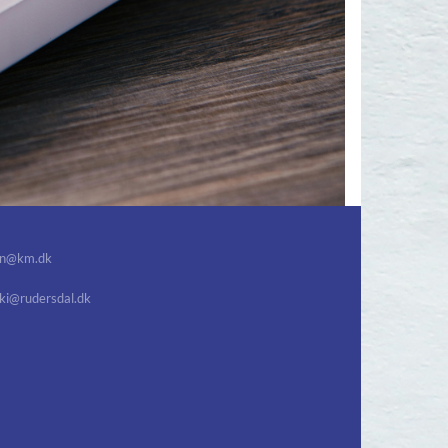
gn@km.dk
uki@rudersdal.dk