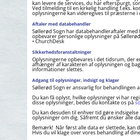
kan levere de services, du har efterspurgt, som
Ved tilmelding til en kirkelig handling f.eks. 
oplysningerne kan videregives til præsterne i
Aftaler med databehandler
Søllerød Sogn har databehandleraftaler med f
opbevarer personlige oplysninger på Søllerø
• ChurchDesk
Sikkerhedsforanstaltninger
Oplysningerne opbevares i det tidsrum, der er 
afhænger af karakteren af oplysningen og bag
informationer slettes.
Adgang til oplysninger, indsigt og klager
Søllerød Sogn er ansvarlig for behandlingen af
Du kan få oplyst, hvilke oplysninger vi har re
disse oplysninger, bedes du kontakte os på
s
Du kan desuden til enhver tid gøre indsigelse
oplysninger om dig. Såfremt du ønsker alle da
Bemærk! Når først alle data er slettede, kan 
Hvis du vil klage over vores behandling af din