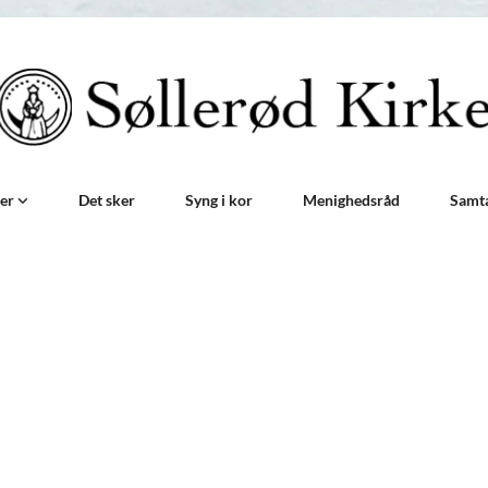
der
Det sker
Syng i kor
Menighedsråd
Samt