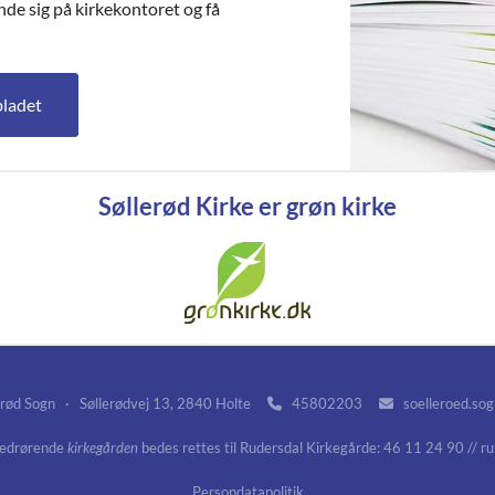
nde sig på kirkekontoret og få
bladet
Søllerød Kirke er grøn kirke
rød Sogn · Søllerødvej 13, 2840 Holte
45802203
soelleroed.so


vedrørende
kirkegården
bedes rettes til Rudersdal Kirkegårde: 46 11 24 90 // r
Persondatapolitik