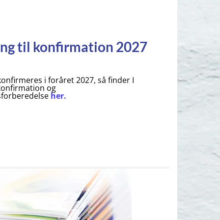
ng til konfirmation 2027
konfirmeres i foråret 2027, så finder I
 konfirmation og
sforberedelse
her.