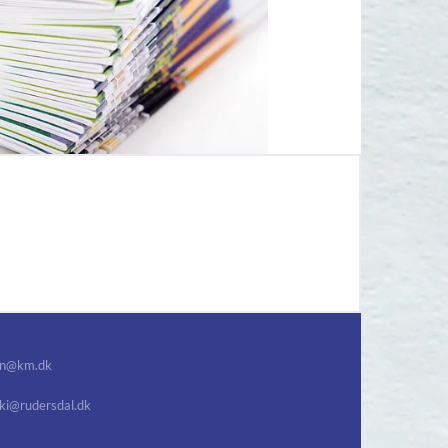
gn@km.dk
uki@rudersdal.dk